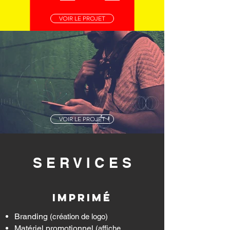
VOIR LE PROJET
VOIR LE PROJET
S E R V I C E S
IMPRIMÉ
Branding
(création de logo)
Matériel promotionnel
(affiche,